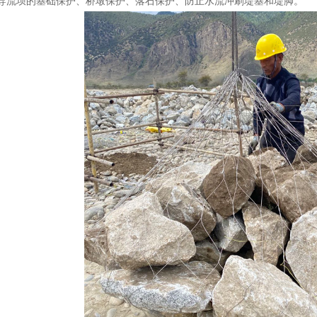
导流坝的基础保护、桥墩保护、落石保护、防止水流冲刷堤基和堤脚。