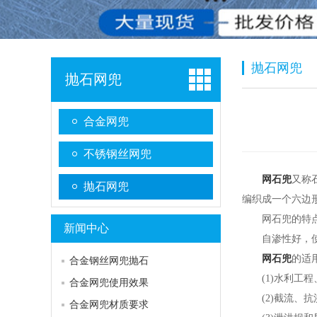
抛石网兜
抛石网兜
合金网兜
不锈钢丝网兜
网石兜
又称
抛石网兜
编织成一个六边
网石兜的特点
新闻中心
自渗性好，使用
网石兜
的适
合金钢丝网兜抛石
(1)水利工程
合金网兜使用效果
(2)截流、抗
合金网兜材质要求