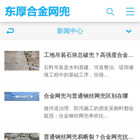
新闻中心
工地吊装石块总破兜？高强度合金钢丝网兜，承重强不易撕裂
石料吊装是水利基建、河道整治、堤坝修
缮工程中的基础工序，但很...
合金网兜与普通钢丝网兜区别在哪
做河道治理、防汛施工的朋友采购时都会
疑惑：合金钢丝网兜单价比...
普通钢丝网兜易断裂？合金网兜抗拉耐磨，防汛抛石反复用不坏