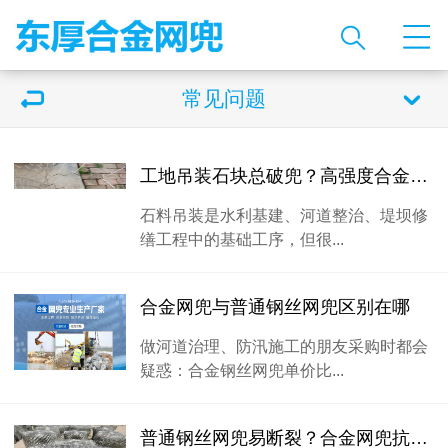
常见问题
工地吊装石块总破兜？高强度合金钢丝网兜，承重强不易撕裂
石料吊装是水利基建、河道整治、堤坝修
缮工程中的基础工序，但很...
合金网兜与普通钢丝网兜区别在哪
做河道治理、防汛施工的朋友采购时都会
疑惑：合金钢丝网兜单价比...
普通钢丝网兜易断裂？合金网兜抗拉耐磨，防汛抛石反复用不坏