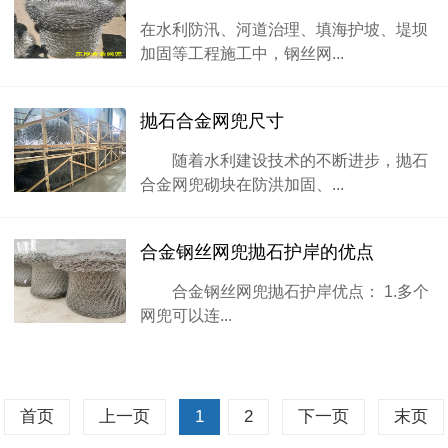
在水利防汛、河道治理、填海护坡、堤坝
加固等工程施工中，钢丝网...
抛石合金网兜尺寸
随着水利建设技术的不断进步，抛石
合金网兜砌块在防洪加固、...
合金钢丝网兜抛石护岸的优点
合金钢丝网兜抛石护岸优点： 1.多个
网兜可以连...
首页
上一页
1
2
下一页
末页